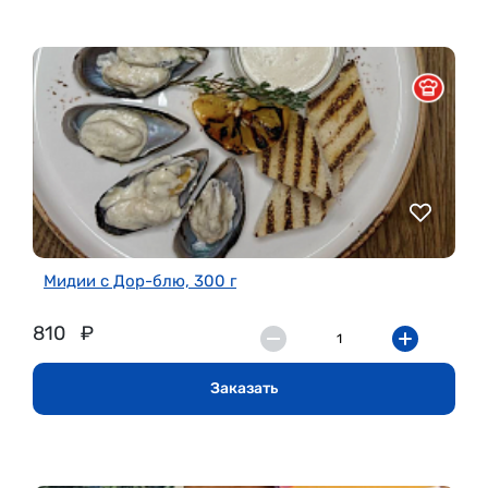
Мидии с Дор-блю, 300 г
810
₽
Заказать