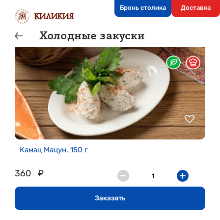
Бронь столика
Доставка
Холодные закуски
Камац Мацун, 150 г
360
₽
Заказать