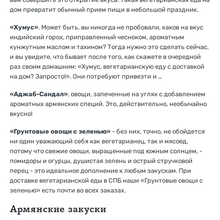
дом превратит обычный прием пищи в небольшой праздник.
«Хумус»
. Может быть, вы никогда не пробовали, каков на вкус
индийский горох, приправленный чесноком, ароматным
кунжутным маслом и тахином? Тогда нужно это сделать сейчас,
и вы увидите, что бывает после того, как скажете в очередной
раз своим домашним: «Хумус, вегетарианскую еду с доставкой
на дом? Запросто!». Они потребуют привезти и …
«Аджаб-Сандал»
, овощи, запеченные на углях с добавлением
ароматных армянских специй. Это, действительно, необычайно
вкусно!
«Грунтовые овощи с зеленью»
- без них, точно, не обойдется
ни один уважающий себя как вегетарианец, так и мясоед,
потому что свежие овощи, выращенные под южным солнцем, -
помидоры и огурцы, душистая зелень и острый стручковой
перец - это идеальное дополнение к любым закускам. При
доставке вегетарианской еды в СПБ наши «Грунтовые овощи с
зеленью» есть почти во всех заказах.
Армянские закуски