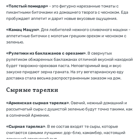
«Толстый помидор»
- это фигурно нарезанные томаты с
пикантными биточками из домашнего творога с чесноком. Еда
пробуждает аппетит и дарит новые вкусовые ощущения.
«Камац Мацун»
. Для любителей нежного сливочного мацони -
аппетитные биточки с молотым грецким орехом и чесноком с
зеленью.
«Рулетики из баклажанов с орехами»
. В свернутых
рулетиком обжаренных баклажанах отличной вкусной находкой
будет творожно-ореховая паста. Неповторимый вид и вкус
закуске придают зерна граната. На эту вегетарианскую еду
доставка стала весьма распространенным заказом на дом.
Сырные тарелки
«Армянская сырная тарелка»
. Овечий, нежный домашний и
рассыпчатый сыры с душистой зеленью будут точно такими, как
в солнечной Армении.
«Сырная тарелка»
. В ее состав входят те сыры, которые
считаются самыми лучшими: дор-блю, камамбер, настоящий
домашний армянский сыр.