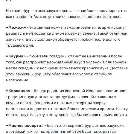
На такие фуршетные закуски доставка наиболее популярна, так
как позволяет быстро устроить даже неожиданное застолье.
«Можож»
- это свиная ножка, замаринованная по армянскому
рецепту, к ней подается лимон и свежая зелень. Такой отличной
закуске к пиву с доставкой обрадуется любой после долгого
трудового дня.
«Каурма»
- любители говядины станут ее ценителями после
того, как распробуют неожиданный вкус томленой в сливочном
масле говядины с кольцами ароматного красного лука. Доставка
этой закуски к фуршету обеспечит его успех и отличное
настроение.
«Карпаччо»
- блюдо родом из солнечной Испании, напоминает
традиционную для нее корриду: филе красной говядины с
соусом песто, каперсами и нежным натертым сверху
пармезаном подается с нежным бальзамическим кремом. На эту
изысканную закуску к пиву доставка бывает, как нельзя, кстати.
«Мясное ассорти»
- без этого «короля» фуршетных закусок с
доставкой, уж точно, праздничный стол будет смотреться