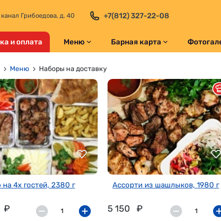
+7(812) 327-22-08
 канал Грибоедова, д. 40
ка и оплата
Меню
Барная карта
Фотогал
Меню
Наборы на доставку
 на 4х гостей, 2380 г
Ассорти из шашлыков, 1980 г
₽
5 150
₽