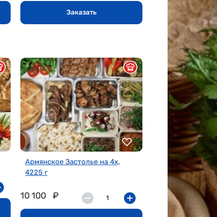
Заказать
Армянское Застолье на 4х,
4225 г
10 100
₽