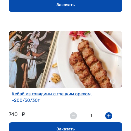
Заказать
Кебаб из говядины с грецким орехом,
~200/50/30г
740
₽
Заказать