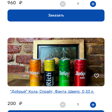
960
₽
Заказать
"Добрый" Кола, Спрайт, Фанта, Швепс, 0,33 л.
200
₽