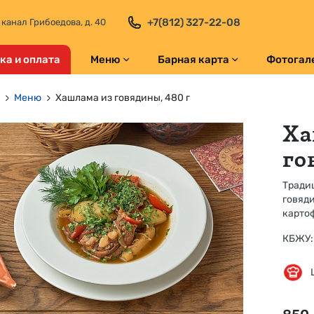
+7(812) 327-22-08
 канал Грибоедова, д. 40
ка и оплата
Меню
Барная карта
Фотогал
Меню
Хашлама из говядины, 480 г
Ха
го
Тради
говяди
картоф
КБЖУ: 