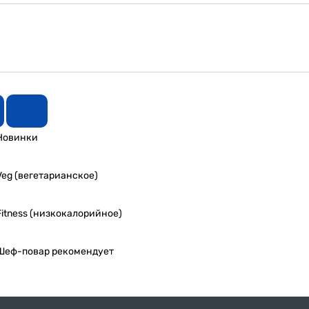
Новинки
Veg (вегетарианское)
Fitness (низкокалорийное)
Шеф-повар рекомендует