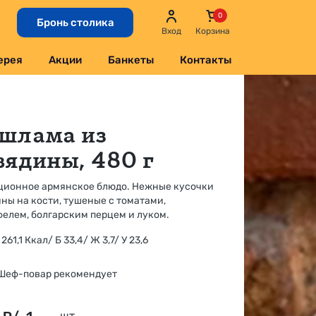
Бронь столика
Вход
Корзина
ерея
Акции
Банкеты
Контакты
шлама из
вядины, 480 г
ционное армянское блюдо. Нежные кусочки
ны на кости, тушеные с томатами,
елем, болгарским перцем и луком.
261,1 Ккал/ Б 33,4/ Ж 3,7/ У 23,6
Шеф-повар рекомендует
шт