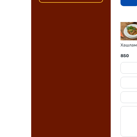
Хашлама
850