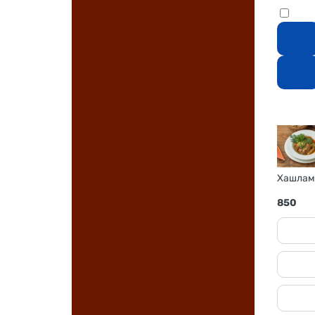
Хашлама
850