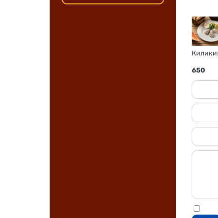
Киликия
650