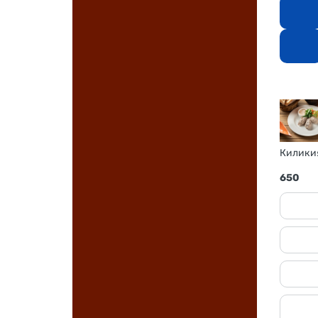
Киликия
650