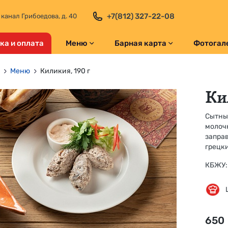
+7(812) 327-22-08
 канал Грибоедова, д. 40
ка и оплата
Меню
Барная карта
Фотогал
Меню
Киликия, 190 г
Ки
Сытны
молочн
запра
грецк
КБЖУ: 
650