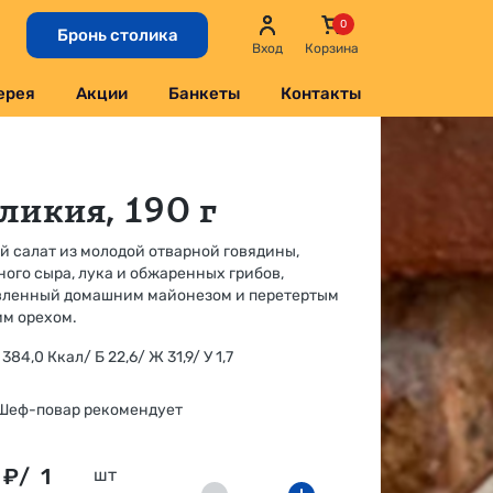
Бронь столика
Вход
Корзина
ерея
Акции
Банкеты
Контакты
ликия, 190 г
й салат из молодой отварной говядины,
ого сыра, лука и обжаренных грибов,
вленный домашним майонезом и перетертым
им орехом.
384,0 Ккал/ Б 22,6/ Ж 31,9/ У 1,7
Шеф-повар рекомендует
₽/
1
шт