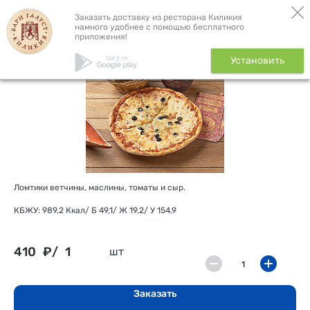
Бронь столика
Доставка
Заказать доставку из ресторана Киликия
намного удобнее с помощью бесплатного
приложения!
Пицца с ветчиной, 350 г
Установить
Ломтики ветчины, маслины, томаты и сыр.
КБЖУ: 989,2 Ккал/ Б 49,1/ Ж 19,2/ У 154,9
410
₽/
1
шт
Заказать