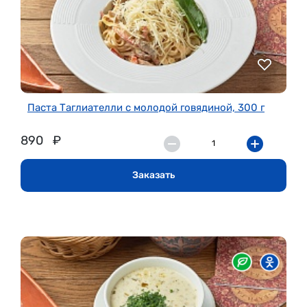
Паста Таглиателли с молодой говядиной, 300 г
890
₽
Заказать