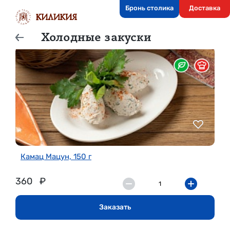
Бронь столика
Доставка
Холодные закуски
Камац Мацун, 150 г
360
₽
Заказать