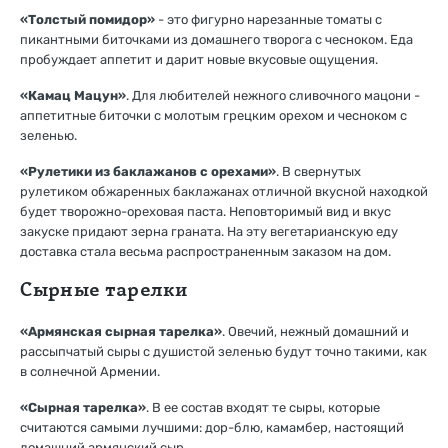
«Толстый помидор»
- это фигурно нарезанные томаты с
пикантными биточками из домашнего творога с чесноком. Еда
пробуждает аппетит и дарит новые вкусовые ощущения.
«Камац Мацун»
. Для любителей нежного сливочного мацони -
аппетитные биточки с молотым грецким орехом и чесноком с
зеленью.
«Рулетики из баклажанов с орехами»
. В свернутых
рулетиком обжаренных баклажанах отличной вкусной находкой
будет творожно-ореховая паста. Неповторимый вид и вкус
закуске придают зерна граната. На эту вегетарианскую еду
доставка стала весьма распространенным заказом на дом.
Сырные тарелки
«Армянская сырная тарелка»
. Овечий, нежный домашний и
рассыпчатый сыры с душистой зеленью будут точно такими, как
в солнечной Армении.
«Сырная тарелка»
. В ее состав входят те сыры, которые
считаются самыми лучшими: дор-блю, камамбер, настоящий
домашний армянский сыр.