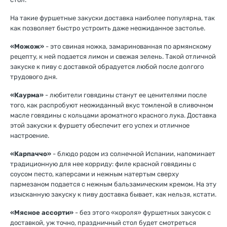
На такие фуршетные закуски доставка наиболее популярна, так
как позволяет быстро устроить даже неожиданное застолье.
«Можож»
- это свиная ножка, замаринованная по армянскому
рецепту, к ней подается лимон и свежая зелень. Такой отличной
закуске к пиву с доставкой обрадуется любой после долгого
трудового дня.
«Каурма»
- любители говядины станут ее ценителями после
того, как распробуют неожиданный вкус томленой в сливочном
масле говядины с кольцами ароматного красного лука. Доставка
этой закуски к фуршету обеспечит его успех и отличное
настроение.
«Карпаччо»
- блюдо родом из солнечной Испании, напоминает
традиционную для нее корриду: филе красной говядины с
соусом песто, каперсами и нежным натертым сверху
пармезаном подается с нежным бальзамическим кремом. На эту
изысканную закуску к пиву доставка бывает, как нельзя, кстати.
«Мясное ассорти»
- без этого «короля» фуршетных закусок с
доставкой, уж точно, праздничный стол будет смотреться