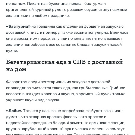
неполным. Пикантная буженина, нежная бастурма и
оригинальный куриный рулет с розовым соусом станут самыми
желанными на любом празднике.
«Бастурма»
из говядины как отдельная фуршетная закуска с
доставкой к пиву, к примеру, также весьма популярна. Вялилась
она в ароматном перце, выглядит очень аппетитно, вызывает
желание попробовать все остальные блюда и закуски нашей
кухни.
Вегетарианская еда в СПБ с доставкой
на дом
Фаворитом среди вегетарианских закусок с доставкой
справедливо считается такая еда, как грибы соленые. Грибное
ассорти выглядит красиво и вкусно, а ароматный лучок только
украшает вкус и вид закуски.
«Лоби».
Тот, кто у нас его не попробовал, то будет всю жизнь
думать, что отварная красная фасоль - это простое и
недостойное праздника блюдо. Ароматные армянские специи,
крупно нарубленный красный лук и чеснок с зеленью помогут
вам совершить это открытие вкуса. Такая вегетарианская еда на