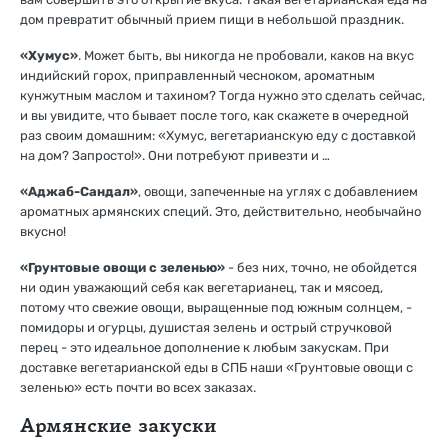
дом превратит обычный прием пищи в небольшой праздник.
«Хумус»
. Может быть, вы никогда не пробовали, каков на вкус
индийский горох, приправленный чесноком, ароматным
кунжутным маслом и тахином? Тогда нужно это сделать сейчас,
и вы увидите, что бывает после того, как скажете в очередной
раз своим домашним: «Хумус, вегетарианскую еду с доставкой
на дом? Запросто!». Они потребуют привезти и …
«Аджаб-Сандал»
, овощи, запеченные на углях с добавлением
ароматных армянских специй. Это, действительно, необычайно
вкусно!
«Грунтовые овощи с зеленью»
- без них, точно, не обойдется
ни один уважающий себя как вегетарианец, так и мясоед,
потому что свежие овощи, выращенные под южным солнцем, -
помидоры и огурцы, душистая зелень и острый стручковой
перец - это идеальное дополнение к любым закускам. При
доставке вегетарианской еды в СПБ наши «Грунтовые овощи с
зеленью» есть почти во всех заказах.
Армянские закуски