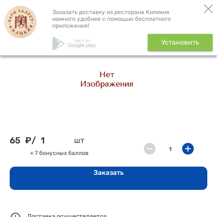
Бронь столика
Доставка
Заказать доставку из ресторана Киликия
намного удобнее с помощью бесплатного
приложения!
с завтраком: сыр моцарелла,
Установить
30 г
65
₽/
1
шт
+ 7 бонусных баллов
Заказать
Доставка осуществляется