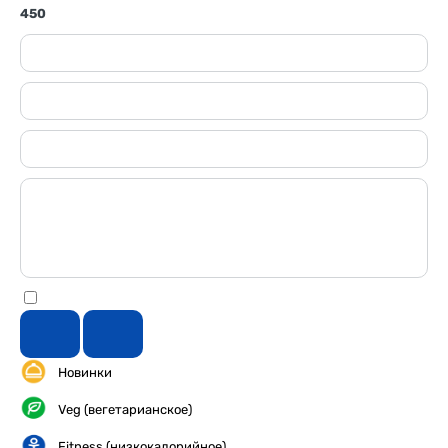
450
Новинки
Veg (вегетарианское)
Fitness (низкокалорийное)