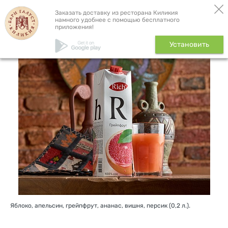
Бронь столика
Доставка
Заказать доставку из ресторана Киликия
намного удобнее с помощью бесплатного
приложения!
Сок в ассортименте, 0,2 л.
Установить
Яблоко, апельсин, грейпфрут, ананас, вишня, персик (0,2 л.).