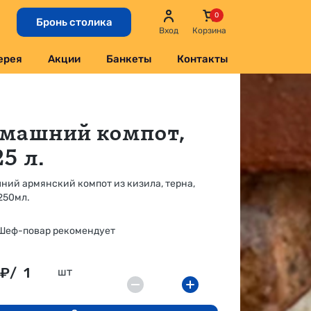
Бронь столика
Вход
Корзина
ерея
Акции
Банкеты
Контакты
машний компот,
25 л.
ний армянский компот из кизила, терна,
250мл.
Шеф-повар рекомендует
₽/
1
шт