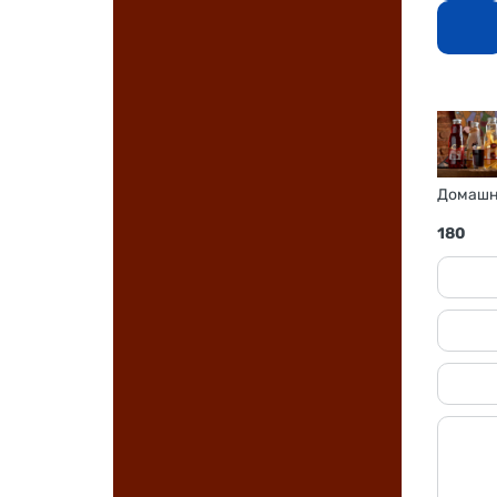
Домашни
180