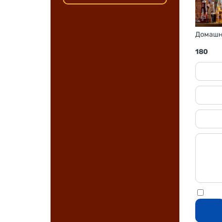
Домашни
180