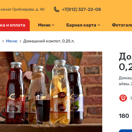
+7(812) 327-22-08
 канал Грибоедова, д. 40
ка и оплата
Меню
Барная карта
Фотогал
Меню
Домашний компот, 0,25 л.
До
0,
Домаш
айвы, 
180