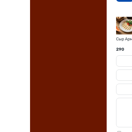
Сыр Арм
290