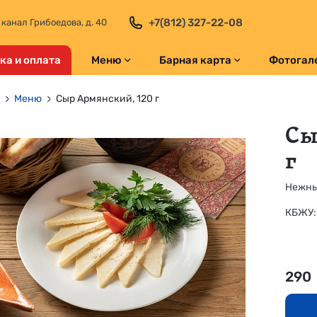
+7(812) 327-22-08
 канал Грибоедова, д. 40
ка и оплата
Меню
Барная карта
Фотогал
Меню
Сыр Армянский, 120 г
Сы
г
Нежны
КБЖУ: 
290