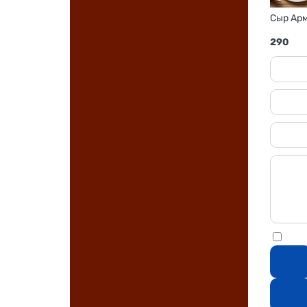
Сыр Арм
290