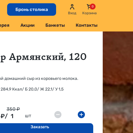
Бронь столика
Вход
Корзина
ерея
Акции
Банкеты
Контакты
р Армянский, 120
й домашний сыр из коровьего молока.
284,9 Ккал/ Б 20,0/ Ж 22,1/ У 1,5
350 ₽
₽/
1
шт
Заказать