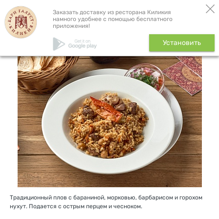
Бронь столика
Доставка
Заказать доставку из ресторана Киликия
намного удобнее с помощью бесплатного
приложения!
Плов домашний, 300 г
Установить
Традиционный плов с бараниной, морковью, барбарисом и горохом
нухут. Подается с острым перцем и чесноком.