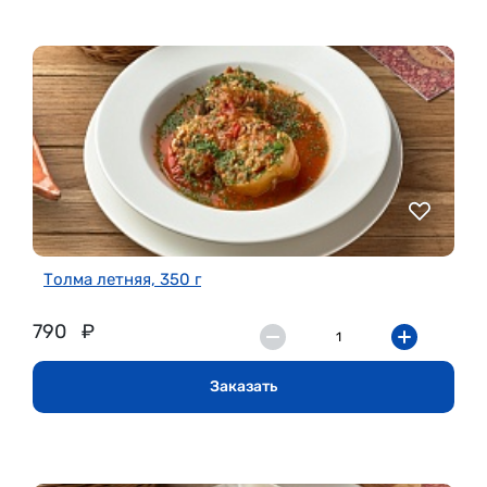
Толма летняя, 350 г
790
₽
Заказать